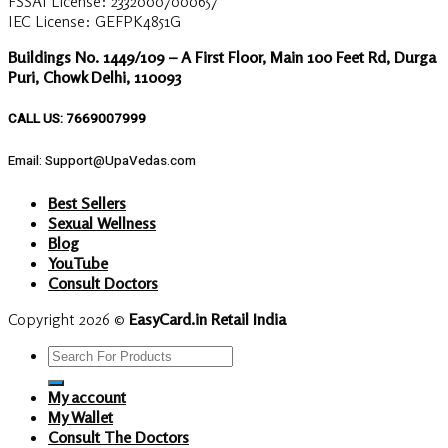
FSSAI License: 23320007000657
IEC License: GEFPK4851G
Buildings No. 1449/109 – A First Floor, Main 100 Feet Rd, Durga
Puri, Chowk Delhi, 110093
CALL US: 7669007999
Email: Support@UpaVedas.com
Best Sellers
Sexual Wellness
Blog
YouTube
Consult Doctors
Copyright 2026 ©
EasyCard.in Retail India
Search
for:
My account
My Wallet
Consult The Doctors