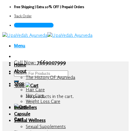
Skip
Free Shipping | Extra 10% OFF | Prepaid Orders
to
Track Order
content
Call Now : 7669007999
Menu
Call Now:
7669007999
Home
About
Search
The History OF Ayurveda
for:
Shop
0.00
Hair Care
Skin Care
No products in the cart.
Weight Loss Care
Best Sellers
Capsule
Cart
Sexual Wellness
Sexual Supplements