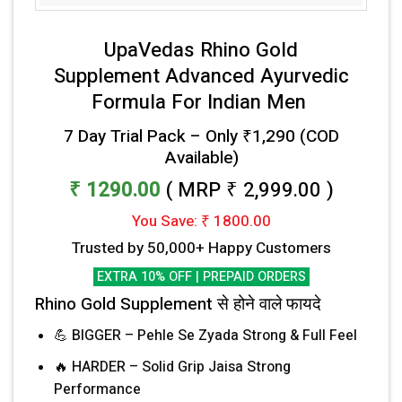
UpaVedas Rhino Gold
Supplement
Advanced Ayurvedic
Formula For Indian Men
7 Day Trial Pack – Only ₹1,290 (COD
Available)
₹ 1290.00
( MRP ₹ 2,999.00 )
You Save: ₹ 1800.00
Trusted by 50,000+ Happy Customers
EXTRA 10% OFF | PREPAID ORDERS
Rhino Gold Supplement से होने वाले फायदे
💪 BIGGER – Pehle Se Zyada Strong & Full Feel
🔥 HARDER – Solid Grip Jaisa Strong
Performance