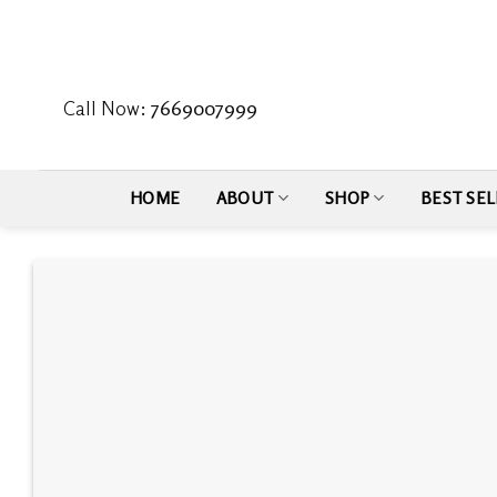
Skip
to
content
Call Now:
7669007999
HOME
ABOUT
SHOP
BEST SEL