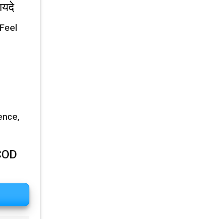
यदे
 Feel
ence,
(COD