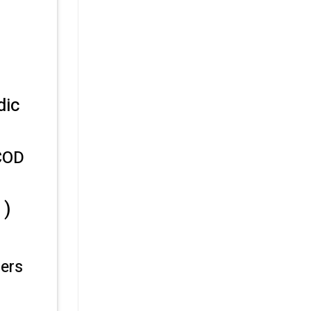
dic
(COD
 )
ers