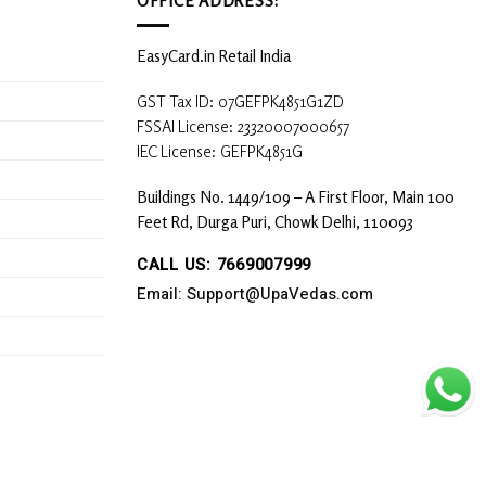
EasyCard.in Retail India
GST Tax ID: 07GEFPK4851G1ZD
FSSAI License: 23320007000657
IEC License: GEFPK4851G
Buildings No. 1449/109 – A First Floor, Main 100
Feet Rd, Durga Puri, Chowk Delhi, 110093
CALL US: 7669007999
Email: Support@UpaVedas.com