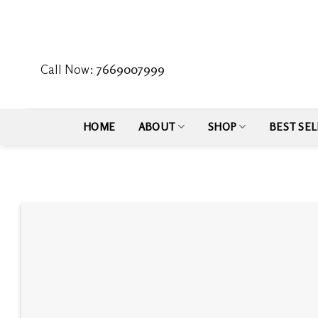
Skip
to
content
Call Now:
7669007999
HOME
ABOUT
SHOP
BEST SEL