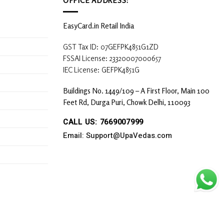
EasyCard.in Retail India
GST Tax ID: 07GEFPK4851G1ZD
FSSAI License: 23320007000657
IEC License: GEFPK4851G
Buildings No. 1449/109 – A First Floor, Main 100
Feet Rd, Durga Puri, Chowk Delhi, 110093
CALL US: 7669007999
Email: Support@UpaVedas.com