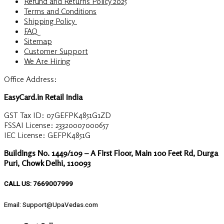
Refund and Returns Policy 2025
Terms and Conditions
Shipping Policy
FAQ
Sitemap
Customer Support
We Are Hiring
Office Address:
EasyCard.in Retail India
GST Tax ID: 07GEFPK4851G1ZD
FSSAI License: 23320007000657
IEC License: GEFPK4851G
Buildings No. 1449/109 – A First Floor, Main 100 Feet Rd, Durga
Puri, Chowk Delhi, 110093
CALL US: 7669007999
Email: Support@UpaVedas.com