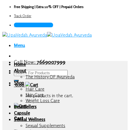
Skip
Free Shipping | Extra 10% OFF | Prepaid Orders
to
Track Order
content
Call Now : 7669007999
Menu
Call Now:
7669007999
Home
About
Search
The History OF Ayurveda
for:
Shop
0.00
Hair Care
Skin Care
No products in the cart.
Weight Loss Care
Best Sellers
Capsule
Cart
Sexual Wellness
Sexual Supplements