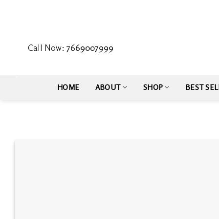
Skip
to
content
Call Now:
7669007999
HOME
ABOUT
SHOP
BEST SEL