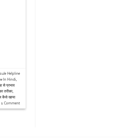
sule Helpline
ew In Hindi
,
 से प्रभाव
 का तरीका
,
ूल कैसे खाया
1
Comment