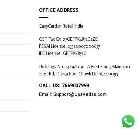
OFFICE ADDRESS:
EasyCard.in Retail India
GST Tax ID: 07GEFPK4851G1ZD
FSSAI License: 23320007000657
IEC License: GEFPK4851G
Buildings No. 1449/109 – A First Floor, Main 100
Feet Rd, Durga Puri, Chowk Delhi, 110093
CALL US: 7669007999
Email: Support@UpaVedas.com