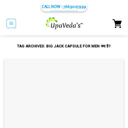
Skip
CALL NOW : 7669007999
to
content
TAG ARCHIVES:
BIG JACK CAPSULE FOR MEN क्या है?