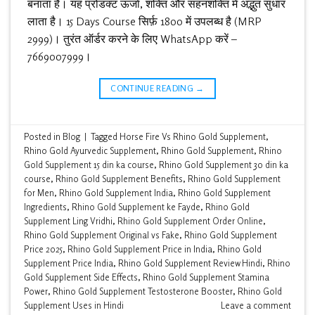
बनाता है। यह प्रोडक्ट ऊर्जा, शक्ति और सहनशक्ति में अद्भुत सुधार
लाता है। 15 Days Course सिर्फ़ ₹1800 में उपलब्ध है (MRP
₹2999)। तुरंत ऑर्डर करने के लिए WhatsApp करें –
7669007999।
CONTINUE READING
→
Posted in
Blog
|
Tagged
Horse Fire Vs Rhino Gold Supplement
,
Rhino Gold Ayurvedic Supplement
,
Rhino Gold Supplement
,
Rhino
Gold Supplement 15 din ka course
,
Rhino Gold Supplement 30 din ka
course
,
Rhino Gold Supplement Benefits
,
Rhino Gold Supplement
for Men
,
Rhino Gold Supplement India
,
Rhino Gold Supplement
Ingredients
,
Rhino Gold Supplement ke Fayde
,
Rhino Gold
Supplement Ling Vridhi
,
Rhino Gold Supplement Order Online
,
Rhino Gold Supplement Original vs Fake
,
Rhino Gold Supplement
Price 2025
,
Rhino Gold Supplement Price in India
,
Rhino Gold
Supplement Price India
,
Rhino Gold Supplement Review Hindi
,
Rhino
Gold Supplement Side Effects
,
Rhino Gold Supplement Stamina
Power
,
Rhino Gold Supplement Testosterone Booster
,
Rhino Gold
Supplement Uses in Hindi
Leave a comment