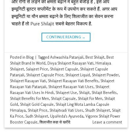
और रोगों से लड़ने की क्षमता बढ़ाने में बहुत बेजोड़ है , इसे आप
इम्यूनिटी बूस्टर सप्लीमेंट के रूप में उपयोग कर सकते हैं. अगर आप
इम्यूनिटी या यौन क्षमता बढ़ाने के लिए शिलाजीत का सेवन करना
चाहते हैं तो Pure Shilajit सबसे बेहतर विकल्प है.
CONTINUE READING
→
Posted in
Blog
|
Tagged
Ashwashila Patanjali
,
Best Shilajit
,
Best
Shilajit Brand In World
,
Divya Shilajeet Rasayan Vati
,
Himalaya
Shilajeet
,
Salajeet Price
,
Shilajeet Capsule
,
Shilajeet Capsule
Patanjali
,
Shilajeet Capsule Price
,
Shilajeet Liquid
,
Shilajeet Powder
,
Shilajeet Rasayan Vati
,
Shilajeet Rasayan Vati Benefits
,
Shilajeet
Rasayan Vati Patanjali
,
Shilajeet Rasayan Vati Uses
,
Shilajeet
Rasayan Vati Uses In Hindi
,
Shilajeet Use
,
Shilajit
,
Shilajit Benefits
,
Shilajit Benefits For Men
,
Shilajit Capsule
,
Shilajit For Men
,
Shilajit
Gold
,
Shilajit Gold Capsule
,
Shilajit Ling Mota Lamba Capsule
Himalaya
,
Shilajit Price
,
Shilajitvadi Vati Uses
,
Shudh Shilajeet
,
Silajit
Ka Price
,
Sudh Shilajeet
,
UpaVeda’s Ayurveda
,
Vigorex Shilajit Power
Booster Capsule
,
शिलाजीत कहा से खरीदे
Leave a comment