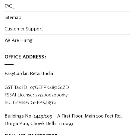
FAQ
Sitemap
Customer Support
We Are Hiring
OFFICE ADDRESS:
EasyCard.in Retail India
GST Tax ID: 07GEFPK4851G1ZD
FSSAI License: 23320007000657
IEC License: GEFPK4851G
Buildings No. 1449/109 – A First Floor, Main 100 Feet Rd,
Durga Puri, Chowk Delhi, 110093