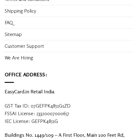
Shipping Policy
FAQ
Sitemap
Customer Support
We Are Hiring
OFFICE ADDRESS:
EasyCard.in Retail India
GST Tax ID: 07GEFPK4851G1ZD
FSSAI License: 23320007000657
IEC License: GEFPK4851G
Buildings No. 1449/109 – A First Floor, Main 100 Feet Rd,