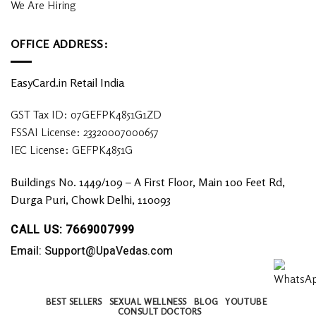
We Are Hiring
OFFICE ADDRESS:
EasyCard.in Retail India
GST Tax ID: 07GEFPK4851G1ZD
FSSAI License: 23320007000657
IEC License: GEFPK4851G
Buildings No. 1449/109 – A First Floor, Main 100 Feet Rd,
Durga Puri, Chowk Delhi, 110093
CALL US: 7669007999
Email: Support@UpaVedas.com
BEST SELLERS
SEXUAL WELLNESS
BLOG
YOUTUBE
CONSULT DOCTORS