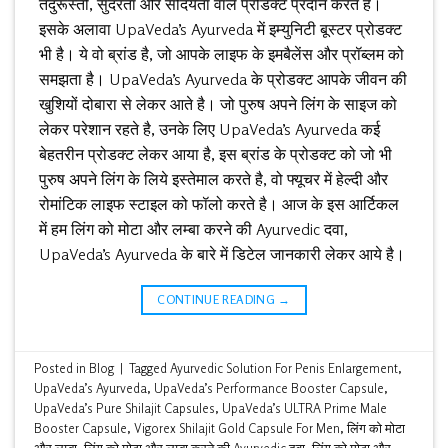
तंदुरूस्ती, सुंदरता और सौंदर्यता वाले प्रोडक्ट प्रदान करते है।
इसके अलावा UpaVeda’s Ayurveda में इम्युनिटी बूस्टर प्रोडक्ट
भी है। ये वो ब्रांड है, जो आपके लाइफ के इमबैलेंस और प्रॉब्लम को
समझता है। UpaVeda’s Ayurveda के प्रोडक्ट आपके जीवन की
खुशियों दोबारा से लेकर आते है। जो पुरुष अपने लिंग के साइज को
लेकर परेशान रहते है, उनके लिए UpaVeda’s Ayurveda कई
बेहतरीन प्रोडक्ट लेकर आया है, इस ब्रांड के प्रोडक्ट को जो भी
पुरुष अपने लिंग के लिये इस्तेमाल करते है, वो फ्यूचर में हेल्दी और
रोमांटिक लाइफ स्टाइल को फॉलो करते है। आज के इस आर्टिकल
में हम लिंग को मोटा और लम्बा करने की Ayurvedic दवा,
UpaVeda’s Ayurveda के बारे में डिटेल जानकारी लेकर आये है।
CONTINUE READING
→
Posted in
Blog
|
Tagged
Ayurvedic Solution For Penis Enlargement
,
UpaVeda’s Ayurveda
,
UpaVeda’s Performance Booster Capsule
,
UpaVeda’s Pure Shilajit Capsules
,
UpaVeda’s ULTRA Prime Male
Booster Capsule
,
Vigorex Shilajit Gold Capsule For Men
,
लिंग को मोटा