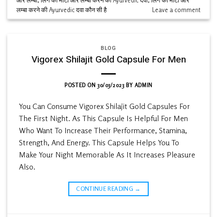
और लम्बा
,
लिंग को मोटा और लम्बा करने की Ayurvedic दवा
,
लिंग को मोटा और
लम्बा करने की Ayurvedic दवा कौन सी है
Leave a comment
BLOG
Vigorex Shilajit Gold Capsule For Men
POSTED ON
30/03/2023
BY
ADMIN
You Can Consume Vigorex Shilajit Gold Capsules For
The First Night. As This Capsule Is Helpful For Men
Who Want To Increase Their Performance, Stamina,
Strength, And Energy. This Capsule Helps You To
Make Your Night Memorable As It Increases Pleasure
Also.
CONTINUE READING
→