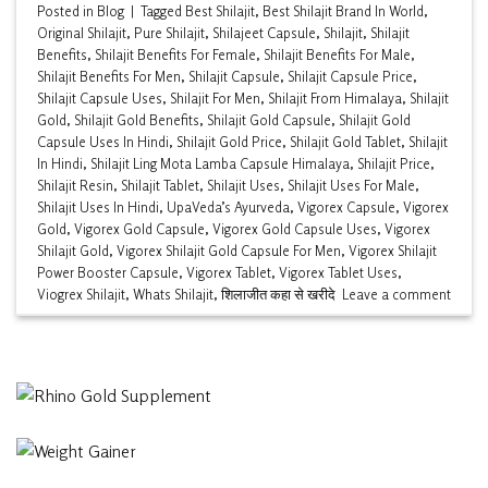
Posted in
Blog
|
Tagged
Best Shilajit
,
Best Shilajit Brand In World
,
Original Shilajit
,
Pure Shilajit
,
Shilajeet Capsule
,
Shilajit
,
Shilajit
Benefits
,
Shilajit Benefits For Female
,
Shilajit Benefits For Male
,
Shilajit Benefits For Men
,
Shilajit Capsule
,
Shilajit Capsule Price
,
Shilajit Capsule Uses
,
Shilajit For Men
,
Shilajit From Himalaya
,
Shilajit
Gold
,
Shilajit Gold Benefits
,
Shilajit Gold Capsule
,
Shilajit Gold
Capsule Uses In Hindi
,
Shilajit Gold Price
,
Shilajit Gold Tablet
,
Shilajit
In Hindi
,
Shilajit Ling Mota Lamba Capsule Himalaya
,
Shilajit Price
,
Shilajit Resin
,
Shilajit Tablet
,
Shilajit Uses
,
Shilajit Uses For Male
,
Shilajit Uses In Hindi
,
UpaVeda’s Ayurveda
,
Vigorex Capsule
,
Vigorex
Gold
,
Vigorex Gold Capsule
,
Vigorex Gold Capsule Uses
,
Vigorex
Shilajit Gold
,
Vigorex Shilajit Gold Capsule For Men
,
Vigorex Shilajit
Power Booster Capsule
,
Vigorex Tablet
,
Vigorex Tablet Uses
,
Viogrex Shilajit
,
Whats Shilajit
,
शिलाजीत कहा से खरीदे
Leave a comment