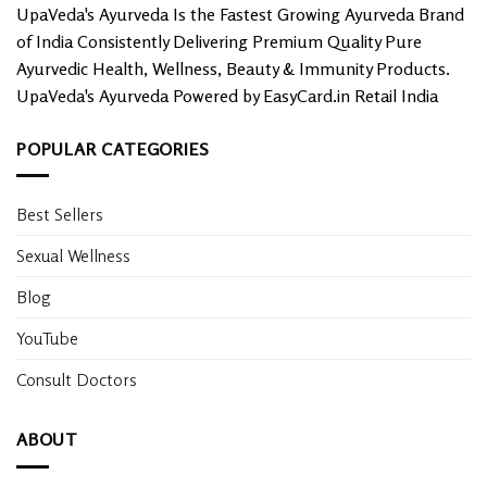
UpaVeda's Ayurveda Is the Fastest Growing Ayurveda Brand
of India Consistently Delivering Premium Quality Pure
Ayurvedic Health, Wellness, Beauty & Immunity Products.
UpaVeda's Ayurveda Powered by EasyCard.in Retail India
POPULAR CATEGORIES
Best Sellers
Sexual Wellness
Blog
YouTube
Consult Doctors
ABOUT