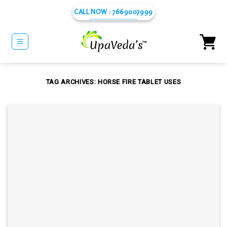
Skip
CALL NOW : 7669007999
to
content
TAG ARCHIVES:
HORSE FIRE TABLET USES